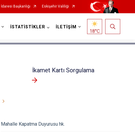
İdaresi Başkanlığı
Eskişehir Valiliği
1
/
5
İSTATİSTİKLER
İLETİŞİM
18
°C
İkamet Kartı Sorgulama
Mahalle Kapatma Duyurusu hk.