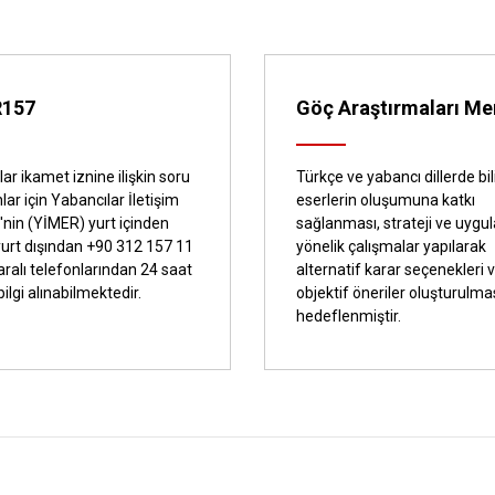
R157
Göç Araştırmaları Me
ar ikamet iznine ilişkin soru
Türkçe ve yabancı dillerde bi
lar için Yabancılar İletişim
eserlerin oluşumuna katkı
'nin (YİMER) yurt içinden
sağlanması, strateji ve uyg
yurt dışından +90 312 157 11
yönelik çalışmalar yapılarak
ralı telefonlarından 24 saat
alternatif karar seçenekleri 
 bilgi alınabilmektedir.
objektif öneriler oluşturulma
hedeflenmiştir.