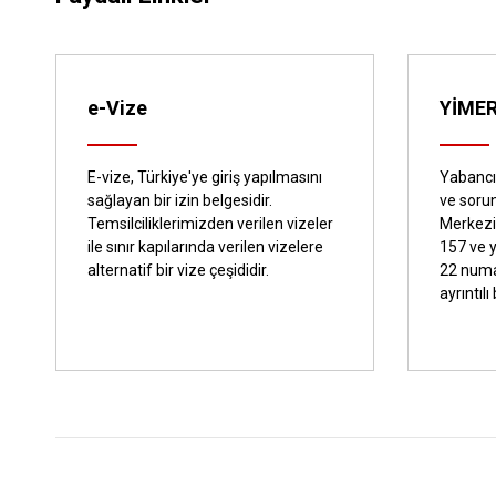
e-Vize
YİME
E-vize, Türkiye'ye giriş yapılmasını
Yabancıl
sağlayan bir izin belgesidir.
ve sorun
Temsilciliklerimizden verilen vizeler
Merkezi
ile sınır kapılarında verilen vizelere
157 ve 
alternatif bir vize çeşididir.
22 numa
ayrıntılı