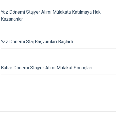
Yaz Dönemi Stajyer Alımı Mülakata Katılmaya Hak
Kazananlar
Yaz Dönemi Staj Başvuruları Başladı
10.08.2024
Bahar Dönemi Stajyer Alımı Mülakat Sonuçları
kanı Ali Yerlikaya: “Göçü
İçişleri Bakanı Ali Y
a Durdurduk”
Göçle Mücadelede B
En İyi Sayılarını Yaka