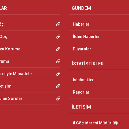
LAR
GÜNDEM
öç
Haberler
 Göç
İlden Haberler
ası Koruma
Duyurular
oruma
İSTATİSTİKLER
aretiyle Mücadele
İstatistikler
letişim
Raporlar
ulan Sorular
İLETİŞİM
İl Göç İdaresi Müdürlüğü