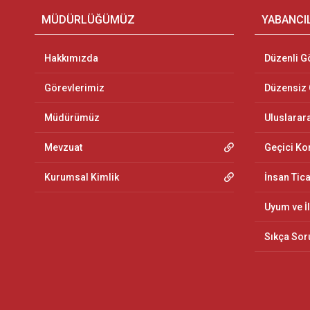
MÜDÜRLÜĞÜMÜZ
YABANCI
Hakkımızda
Düzenli G
Görevlerimiz
Düzensiz
Müdürümüz
Uluslarar
Mevzuat
Geçici K
Kurumsal Kimlik
İnsan Tic
Uyum ve İ
Sıkça Sor