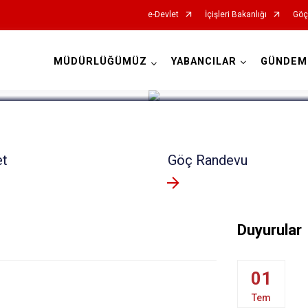
e-Devlet
İçişleri Bakanlığı
Göç 
MÜDÜRLÜĞÜMÜZ
YABANCILAR
GÜNDEM
İl Göç İdaresi Müdürlükleri
et
Göç Randevu
Duyurular
01
Tem