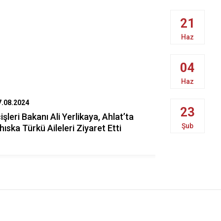
21
Haz
04
Haz
7.08.2024
14.08.2024
23
çişleri Bakanı Ali Yerlikaya, Ahlat’ta
İçişleri Ba
Şub
hıska Türkü Aileleri Ziyaret Etti
Kaynağınd