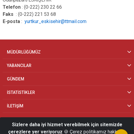
Telefon
: (0-222) 230 22 66
Faks
: (0-222) 221 53 68
E-posta
:
yurtkur_eskisehir@ttmail.com
MÜDÜRLÜĞÜMÜZ
YABANCILAR
GÜNDEM
İSTATİSTİKLER
İLETİŞİM
Sizlere daha iyi hizmet verebilmek için sitemizde
çerezlere yer veriyoruz
🍪 Çerez politikamız hakkında