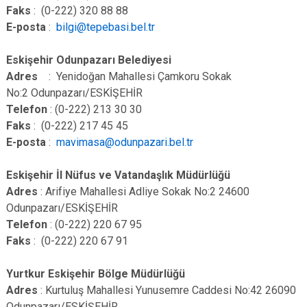
Faks
: (0-222) 320 88 88
E-posta
:
bilgi@tepebasi.bel.tr
Eskişehir Odunpazarı Belediyesi
Adres
: Yenidoğan Mahallesi Çamkoru Sokak
No:2 Odunpazarı/ESKİŞEHİR
Telefon
: (0-222) 213 30 30
Faks
: (0-222) 217 45 45
E-posta
:
mavimasa@odunpazari.bel.tr
Eskişehir İl Nüfus ve Vatandaşlık Müdürlüğü
Adres
: Arifiye Mahallesi Adliye Sokak No:2 24600
Odunpazarı/ESKİŞEHİR
Telefon
: (0-222) 220 67 95
Faks
: (0-222) 220 67 91
Yurtkur Eskişehir Bölge Müdürlüğü
Adres
: Kurtuluş Mahallesi Yunusemre Caddesi No:42 26090
Odunpazarı/ESKİŞEHİR