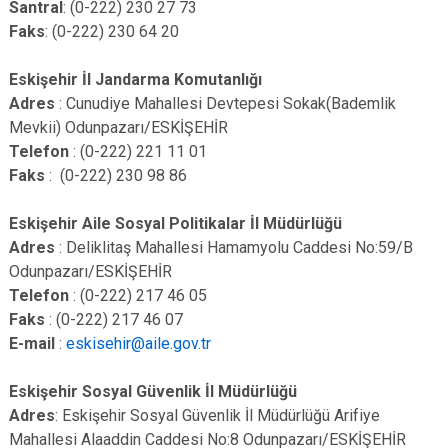
Santral
: (0-222) 230 27 73
Faks
: (0-222) 230 64 20
Eskişehir İl Jandarma Komutanlığı
Adres
: Cunudiye Mahallesi Devtepesi Sokak(Bademlik
Mevkii) Odunpazarı/ESKİŞEHİR
Telefon
: (0-222) 221 11 01
Faks
: (0-222) 230 98 86
Eskişehir Aile Sosyal Politikalar İl Müdürlüğü
Adres
: Deliklitaş Mahallesi Hamamyolu Caddesi No:59/B
Odunpazarı/ESKİŞEHİR
Telefon
: (0-222) 217 46 05
Faks
: (0-222) 217 46 07
E-mail
:
eskisehir@aile.gov.tr
Eskişehir Sosyal Güvenlik İl Müdürlüğü
Adres
: Eskişehir Sosyal Güvenlik İl Müdürlüğü Arifiye
Mahallesi Alaaddin Caddesi No:8 Odunpazarı/ESKİŞEHİR