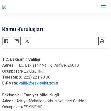
İl Göç İdaresi Müdürlükleri
Kamu Kuruluşları
T.C. Eskişehir Valiliği
Adres
: T.C. Eskişehir Valiliği Arifiye, 26010
Odunpazarı/ESKİŞEHİR
Telefon
: (0-222) 221 90 00
E-Posta
:
valilik@eskisehir.gov.tr
Eskişehir İl Emniyet Müdürlüğü
Adres
: Arifiye Mahallesi Kıbrıs Şehitleri Caddesi
Odunpazarı/ESKİŞEHİR