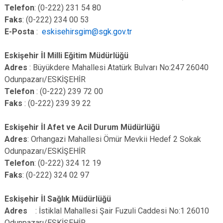
Telefon
: (0-222) 231 54 80
Faks
: (0-222) 234 00 53
E-Posta
:
eskisehirsgim@sgk.gov.tr
Eskişehir İl Milli Eğitim Müdürlüğü
Adres
: Büyükdere Mahallesi Atatürk Bulvarı No:247 26040
Odunpazarı/ESKİŞEHİR
Telefon
: (0-222) 239 72 00
Faks
: (0-222) 239 39 22
Eskişehir İl Afet ve Acil Durum Müdürlüğü
Adres
: Orhangazi Mahallesi Ömür Mevkii Hedef 2 Sokak
Odunpazarı/ESKİŞEHİR
Telefon
: (0-222) 324 12 19
Faks
: (0-222) 324 02 97
Eskişehir İl Sağlık Müdürlüğü
Adres
: İstiklal Mahallesi Şair Fuzuli Caddesi No:1 26010
Odunpazarı/ESKİŞEHİR