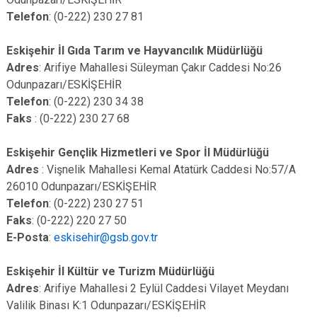
Telefon
: (0-222) 230 27 81
Eskişehir İl Gıda Tarım ve Hayvancılık Müdürlüğü
Adres
: Arifiye Mahallesi Süleyman Çakır Caddesi No:26
Odunpazarı/ESKİŞEHİR
Telefon
: (0-222) 230 34 38
Faks
: (0-222) 230 27 68
Eskişehir Gençlik Hizmetleri ve Spor İl Müdürlüğü
Adres
: Vişnelik Mahallesi Kemal Atatürk Caddesi No:57/A
26010 Odunpazarı/ESKİŞEHİR
Telefon
: (0-222) 230 27 51
Faks
: (0-222) 220 27 50
E-Posta
:
eskisehir@gsb.gov.tr
Eskişehir İl Kültür ve Turizm Müdürlüğü
Adres
: Arifiye Mahallesi 2 Eylül Caddesi Vilayet Meydanı
Valilik Binası K:1 Odunpazarı/ESKİŞEHİR